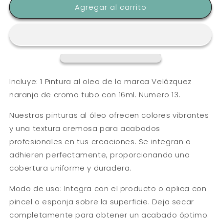
OLEO
OLEO
Agregar al carrito
VELAZQUEZ
VELAZQUEZ
16ml.
16ml.
NARANJA
NARANJA
DE
DE
CROMO
CROMO
Incluye: 1 Pintura al oleo de la marca Velázquez
naranja de cromo tubo con 16ml. Numero 13.
Nuestras pinturas al óleo ofrecen colores vibrantes
y una textura cremosa para acabados
profesionales en tus creaciones. Se integran o
adhieren perfectamente, proporcionando una
cobertura uniforme y duradera.
Modo de uso: Integra con el producto o aplica con
pincel o esponja sobre la superficie. Deja secar
completamente para obtener un acabado óptimo.