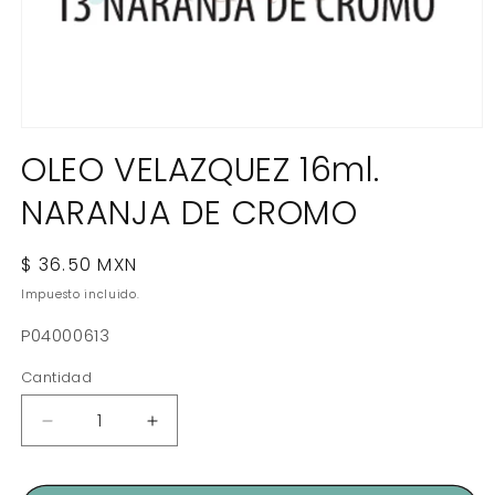
Abrir
elemento
OLEO VELAZQUEZ 16ml.
multimedia
1
NARANJA DE CROMO
en
una
ventana
modal
Precio
$ 36.50 MXN
habitual
Impuesto incluido.
SKU:
P04000613
Cantidad
Reducir
Aumentar
cantidad
cantidad
para
para