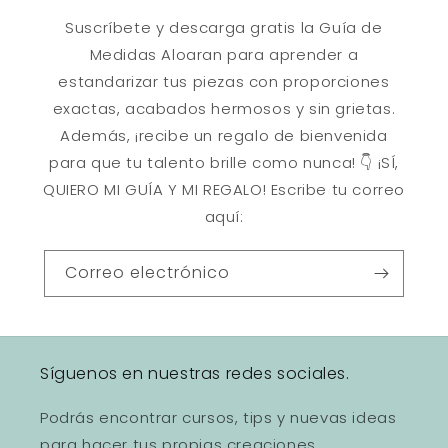
Suscríbete y descarga gratis la Guía de
Medidas Aloaran para aprender a
estandarizar tus piezas con proporciones
exactas, acabados hermosos y sin grietas.
Además, ¡recibe un regalo de bienvenida
para que tu talento brille como nunca! 👇 ¡SÍ,
QUIERO MI GUÍA Y MI REGALO! Escribe tu correo
aquí:
Correo electrónico
Síguenos en nuestras redes sociales.
Podrás encontrar cursos, tips y nuevas ideas
para hacer tus propias creaciones.