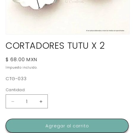
Abrir
elemento
CORTADORES TUTU X 2
multimedia
1
en
una
Precio
$ 68.00 MXN
ventana
habitual
modal
Impuesto incluido.
SKU:
CTG-033
Cantidad
Reducir
Aumentar
cantidad
cantidad
para
para
CORTADORES
CORTADORES
Agregar al carrito
TUTU
TUTU