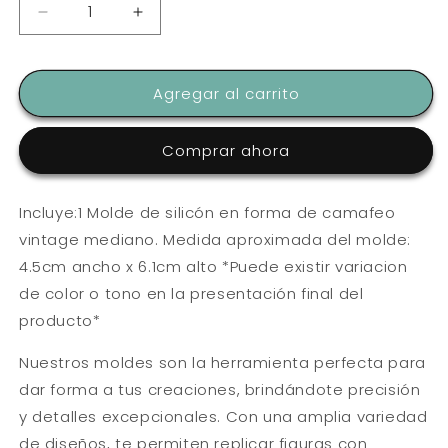
Reducir
Aumentar
cantidad
cantidad
para
para
MOLDE
MOLDE
Agregar al carrito
DE
DE
SILICON
SILICON
FLEXIBLE
FLEXIBLE
Comprar ahora
CAMAFEO
CAMAFEO
VINTAGE
VINTAGE
MEDIANO
MEDIANO
Incluye:1 Molde de silicón en forma de camafeo
X
X
vintage mediano. Medida aproximada del molde:
1
1
4.5cm ancho x 6.1cm alto *Puede existir variacion
de color o tono en la presentación final del
producto*
Nuestros moldes son la herramienta perfecta para
dar forma a tus creaciones, brindándote precisión
y detalles excepcionales. Con una amplia variedad
de diseños, te permiten replicar figuras con