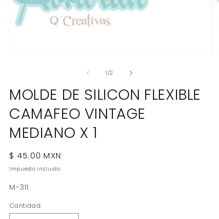
Abrir
Ab
elemento
e
multimedia
m
de
1
/
2
1
2
en
e
MOLDE DE SILICON FLEXIBLE
una
u
ventana
v
CAMAFEO VINTAGE
modal
m
MEDIANO X 1
Precio
$ 45.00 MXN
habitual
Impuesto incluido.
SKU:
M-311
Cantidad