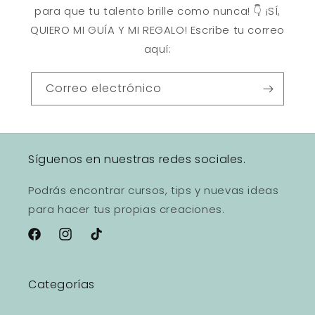
para que tu talento brille como nunca! 👇 ¡SÍ,
QUIERO MI GUÍA Y MI REGALO! Escribe tu correo
aquí:
Correo electrónico
Síguenos en nuestras redes sociales.
Podrás encontrar cursos, tips y nuevas ideas
para hacer tus propias creaciones.
Facebook
Instagram
TikTok
Categorías