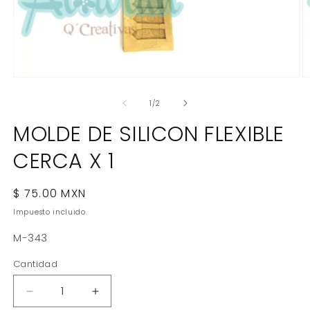
Abrir
Ab
elemento
e
multimedia
m
de
1
/
2
1
2
en
e
MOLDE DE SILICON FLEXIBLE
una
u
ventana
v
CERCA X 1
modal
m
Precio
$ 75.00 MXN
habitual
Impuesto incluido.
SKU:
M-343
Cantidad
Reducir
Aumentar