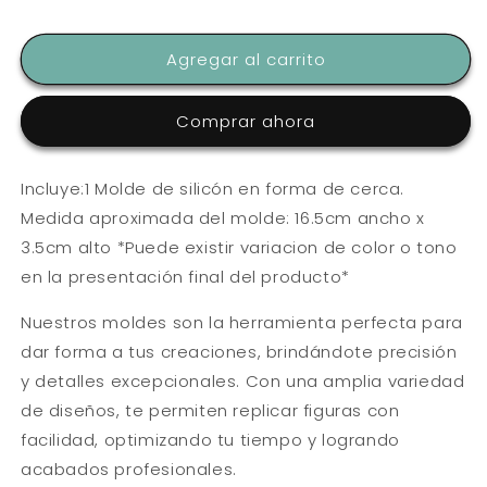
cantidad
cantidad
para
para
MOLDE
MOLDE
Agregar al carrito
DE
DE
SILICON
SILICON
FLEXIBLE
FLEXIBLE
Comprar ahora
CERCA
CERCA
X
X
1
1
Incluye:1 Molde de silicón en forma de cerca.
Medida aproximada del molde: 16.5cm ancho x
3.5cm alto *Puede existir variacion de color o tono
en la presentación final del producto*
Nuestros moldes son la herramienta perfecta para
dar forma a tus creaciones, brindándote precisión
y detalles excepcionales. Con una amplia variedad
de diseños, te permiten replicar figuras con
facilidad, optimizando tu tiempo y logrando
acabados profesionales.